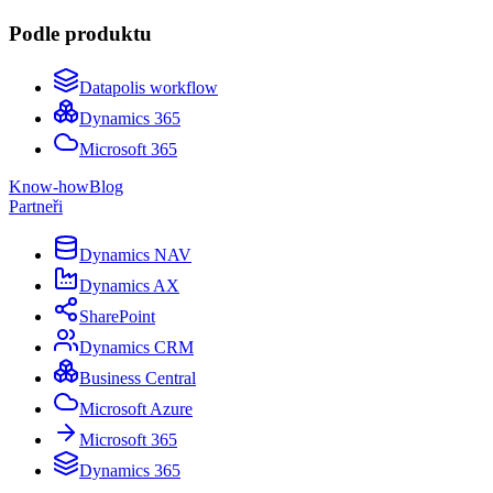
Podle produktu
Datapolis workflow
Dynamics 365
Microsoft 365
Know-how
Blog
Partneři
Dynamics NAV
Dynamics AX
SharePoint
Dynamics CRM
Business Central
Microsoft Azure
Microsoft 365
Dynamics 365