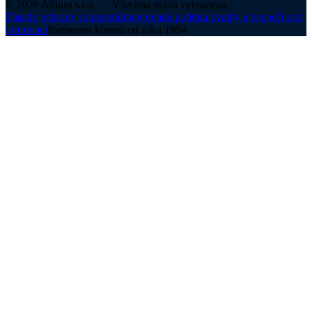
©
2026
Allium s.r.o. —
Všechna práva vyhrazena.
Zásady ochrany soukromí
Integrovaná politika kvality a bezpečnosti
informací
Partnerem klientů od roku 1994