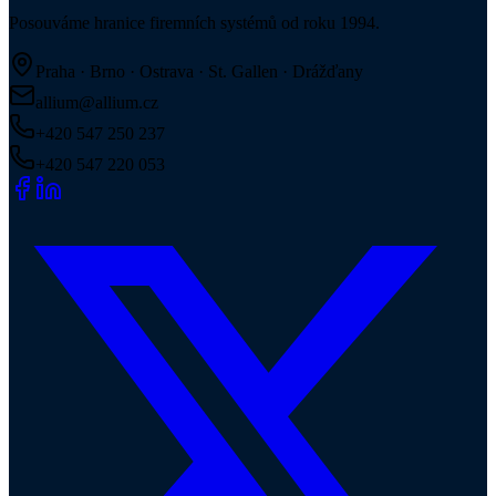
Posouváme hranice firemních systémů od roku 1994.
Praha · Brno · Ostrava · St. Gallen · Drážďany
allium@allium.cz
+420 547 250 237
+420 547 220 053