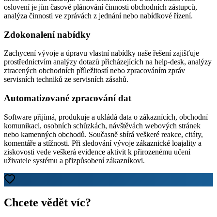
oslovení je jím časové plánování činnosti obchodních zástupců,
analýza činnosti ve zprávách z jednání nebo nabídkové řízení.
Zdokonalení nabídky
Zachycení vývoje a úpravu vlastní nabídky naše řešení zajišťuje
prostřednictvím analýzy dotazů přicházejících na help-desk, analýzy
ztracených obchodních příležitostí nebo zpracováním zpráv
servisních techniků ze servisních zásahů.
Automatizované zpracování dat
Software přijímá, produkuje a ukládá data o zákaznících, obchodní
komunikaci, osobních schůzkách, návštěvách webových stránek
nebo kamenných obchodů. Současně sbírá veškeré reakce, citáty,
komentáře a stížnosti. Při sledování vývoje zákaznické loajality a
ziskovosti vede veškerá evidence aktivit k přirozenému učení
uživatele systému a přizpůsobení zákazníkovi.
Chcete vědět víc?