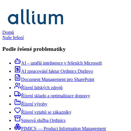
Domů
Naše řešení
Podle řešené problematiky
AI – umělá inteligence v řešeních Microsoft
AI zpracování faktur Ordinics DigInvo
Document Management pro SharePoint
Řízení lidských zdrojů
Řízení skladu a optimalizace dopravy
Řízení výroby
Řízení vztahů se zákazníky
Spisová služba Ordinics
PIMICS — Product Information Management