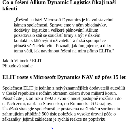
Co o řešení Allium Dynamic Logistics říkají naši
klienti
„
Řešení na bázi Microsoft Dynamics je hlavní stavební
kámen společnosti. Spravujeme v něm objednávky,
dodávky, logistiku i veškeré plánování. Allium
požadovalo stát se součástí firmy a být v úzkém
kontaktu s klíčovými uživateli. Ta úzká spolupráce
přináší větší efektivitu. Poznali, jak fungujeme, a díky
tomu vědí, jak navrhnout řešení na míru přímo ELITu.
"
Jakub Vilímek
/
ELIT
Případová studie
ELIT roste s Microsoft Dynamics NAV už přes 15 let
Společnost ELIT je jedním z nejvýznamnějších dodavatelů autodílů
v České republice s ročním obratem kolem dvou miliard korun.
Působí zde již od roku 1992 a svou činnost postupně rozšířila i do
dalších zemí, např. na Slovensko, do Rumunska či Ukrajiny.
Úspěšná strategie společnosti je postavena na širokém sortimentu
zahrnujícím přibližně 500 tisíc položek a vysoké úrovni péče o
zákazníky, jejímž základem je rychlá reakce na poptávku.