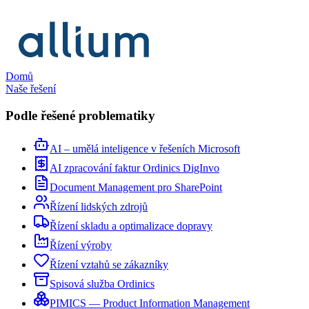
Domů
Naše řešení
Podle řešené problematiky
AI – umělá inteligence v řešeních Microsoft
AI zpracování faktur Ordinics DigInvo
Document Management pro SharePoint
Řízení lidských zdrojů
Řízení skladu a optimalizace dopravy
Řízení výroby
Řízení vztahů se zákazníky
Spisová služba Ordinics
PIMICS — Product Information Management