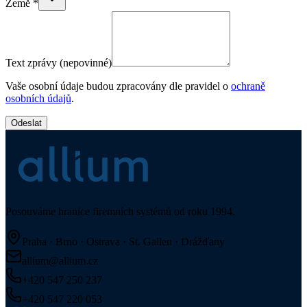
Země
*
Text zprávy
(nepovinné)
Vaše osobní údaje budou zpracovány dle pravidel o
ochraně
osobních údajů
.
Odeslat
Posouváme hranice firemních systémů od roku 1994.
Praha · Brno · Ostrava · St. Gallen · Drážďany
allium@allium.cz
+420 547 250 237
+420 547 220 053