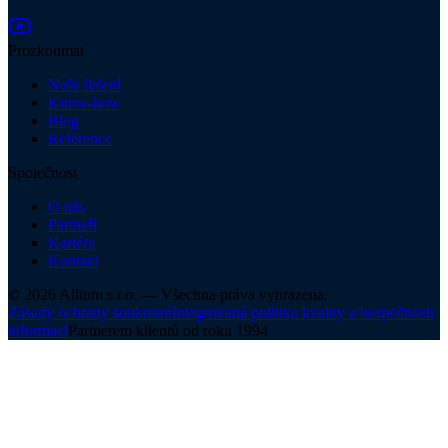
Prozkoumat
Naše řešení
Know-how
Blog
Reference
Společnost
O nás
Partneři
Kariéra
Kontakt
©
2026
Allium s.r.o. —
Všechna práva vyhrazena.
Zásady ochrany soukromí
Integrovaná politika kvality a bezpečnosti
informací
Partnerem klientů od roku 1994