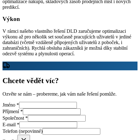
optimalizace nákupů, skladových zásob prodejních míst i nových
predikcí.
Výkon
V rámci našeho vlastního řešení DLD zaručujeme optimalizaci
výkonu až pro několik set současně pracujících uživatelů v jediné
databázi (včetně vzdáleně připojených uživatelů z poboček, i
zahraničních). Rychlá obsluha zákazníků je možná díky stabilní
odezvě systému a plynulosti operací.
Chcete vědět víc?
Ozvěte se nám – probereme, jak vám naše řešení pomůže.
Jméno
*
Příjmení
*
Společnost
*
E-mail
*
Telefon
(nepovinné)