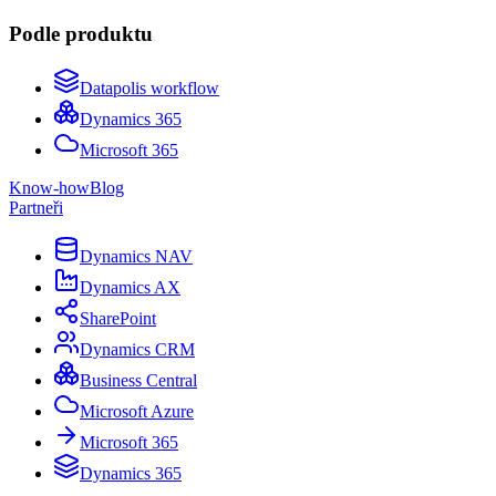
Podle produktu
Datapolis workflow
Dynamics 365
Microsoft 365
Know-how
Blog
Partneři
Dynamics NAV
Dynamics AX
SharePoint
Dynamics CRM
Business Central
Microsoft Azure
Microsoft 365
Dynamics 365