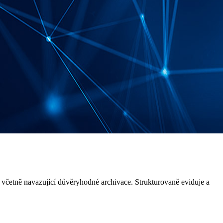
četně navazující důvěryhodné archivace. Strukturovaně eviduje a