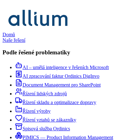
Domů
Naše řešení
Podle řešené problematiky
AI – umělá inteligence v řešeních Microsoft
AI zpracování faktur Ordinics DigInvo
Document Management pro SharePoint
Řízení lidských zdrojů
Řízení skladu a optimalizace dopravy
Řízení výroby
Řízení vztahů se zákazníky
Spisová služba Ordinics
PIMICS — Product Information Management